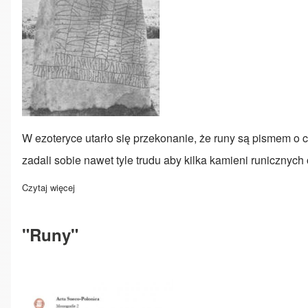
W ezoteryce utarło się przekonanie, że runy są pismem o c
zadali sobie nawet tyle trudu aby kilka kamieni runicznych 
Czytaj więcej
o Kształty run
"Runy"