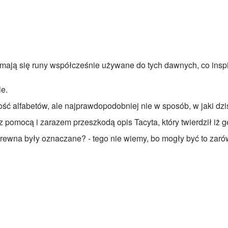
k mają się runy współcześnie używane do tych dawnych, co inspi
e.
ć alfabetów, ale najprawdopodobniej nie w sposób, w jaki dziś 
 pomocą i zarazem przeszkodą opis Tacyta, który twierdził iż 
łki drewna były oznaczane? - tego nie wiemy, bo mogły być to z