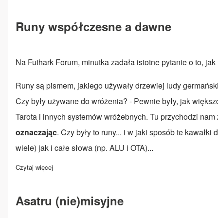
Runy współczesne a dawne
Na Futhark Forum, minutka zadała istotne pytanie o to, ja
Runy są pismem, jakiego używały drzewiej ludy germański
Czy były używane do wróżenia? - Pewnie były, jak większoś
Tarota i innych systemów wróżebnych. Tu przychodzi nam z
oznaczając
. Czy były to runy... i w jaki sposób te kawa
wiele) jak i całe słowa (np. ALU i OTA)...
Czytaj więcej
o Runy współczesne a dawne
Asatru (nie)misyjne