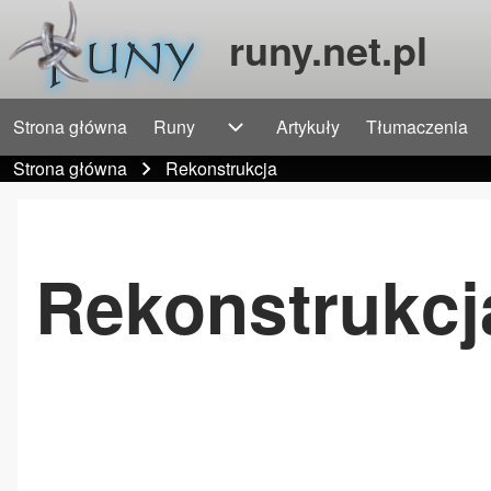
runy.net.pl
Strona główna
Runy
Artykuły
Tłumaczenia
Główna nawigacja
Szukaj
Runy sub-navigation
Strona główna
Rekonstrukcja
Ścieżka nawigacyjna
Close Search Block
Rekonstrukcj