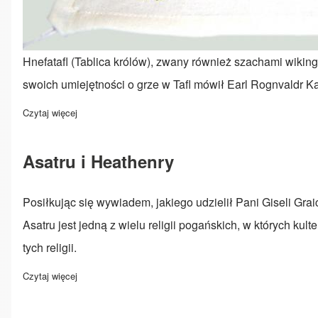
Hnefatafl (Tablica królów), zwany również szachami wikin
swoich umiejętności o grze w Tafl mówił Earl Rognvaldr Ka
Czytaj więcej
o Hnefatafl
Asatru i Heathenry
Posiłkując się wywiadem, jakiego udzielił Pani Giseli G
Asatru jest jedną z wielu religii pogańskich, w których 
tych religii.
Czytaj więcej
o Asatru i Heathenry