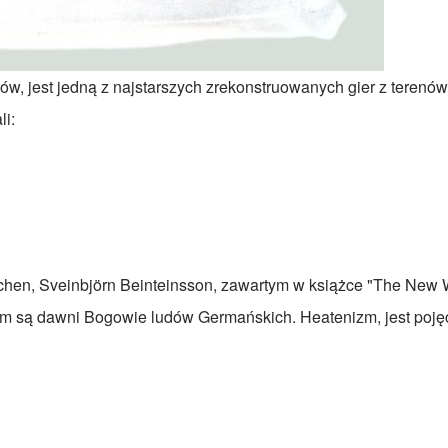
gów, jest jedną z najstarszych zrekonstruowanych gier z teren
li:
raichen, Sveinbjörn Beinteinsson, zawartym w książce "The Ne
kultem są dawni Bogowie ludów Germańskich. Heatenizm, jest po