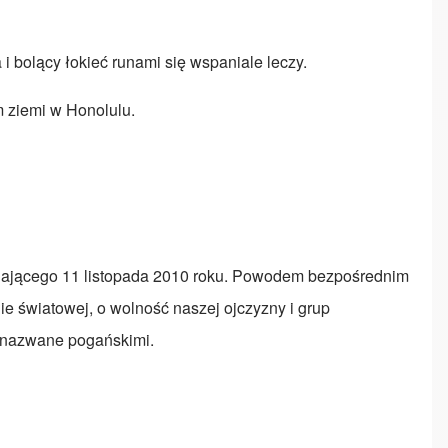
 i bolący łokieć runami się wspaniale leczy.
m ziemi w Honolulu.
zypadającego 11 listopada 2010 roku. Powodem bezpośrednim
nie światowej, o wolność naszej ojczyzny i grup
e nazwane pogańskimi.