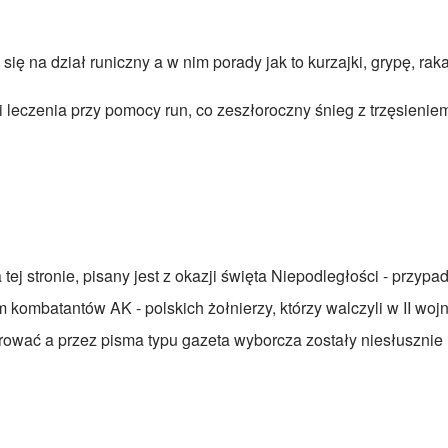
ię na dział runiczny a w nim porady jak to kurzajki, grypę, raka
i leczenia przy pomocy run, co zeszłoroczny śnieg z trzęsienie
a tej stronie, pisany jest z okazji święta Niepodległości - pr
m kombatantów AK - polskich żołnierzy, którzy walczyli w II woj
erować a przez pisma typu gazeta wyborcza zostały niesłuszni