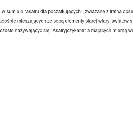
e w sumie o "asatru dla początkujących", związane z trafną ob
adośnie mieszających ze sobą elementy starej wiary, światów st
i często nazywającyc się "Asatryjczykami" a mających mierną w