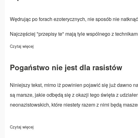
Wędrując po forach ezoterycznych, nie sposób nie natknąć s
Najczęściej "przepisy te" mają tyle wspólnego z technikam
Czytaj więcej
o Wprowadzenie do leczenia runami
Pogaństwo nie jest dla rasistów
Niniejszy tekst, mimo iż powinien pojawić się już dawno n
są marsze, jakie odbędą się z okazji tego święta z udziałe
neonazistowskich, które niestety razem z nimi będą masz
Czytaj więcej
o Pogaństwo nie jest dla rasistów