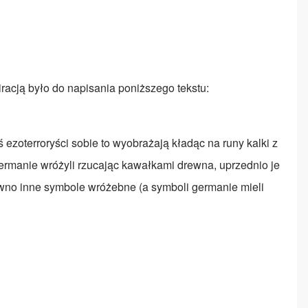
racją było do napisania poniższego tekstu:
ezoterroryści sobie to wyobrażają kładąc na runy kalki z
germanie wróżyli rzucając kawałkami drewna, uprzednio je
arówno inne symbole wróżebne (a symboli germanie mieli