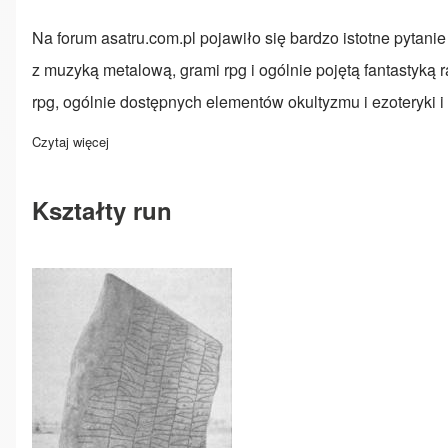
Na forum asatru.com.pl pojawiło się bardzo istotne pytani
z muzyką metalową, grami rpg i ogólnie pojętą fantastyką r
rpg, ogólnie dostępnych elementów okultyzmu i ezoteryki 
Czytaj więcej
o Asatru (nie)misyjne
Kształty run