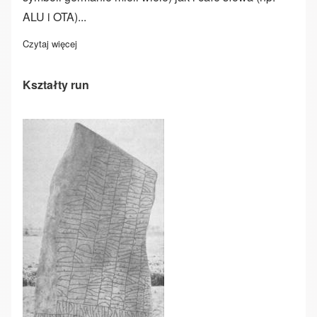
ALU i OTA)...
Czytaj więcej
o Runy współczesne a dawne
Kształty run