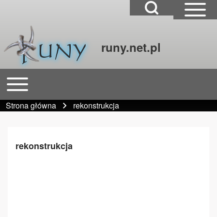
Open Search Block
Open Sidebar Mai
runy.net.pl
Szukaj
Open or Close horizontal Main Menu
Główna nawigacja
Close Search Block
Strona główna
rekonstrukcja
Ścieżka nawigacyjna
rekonstrukcja