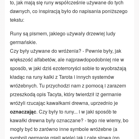
to, jak mają się runy współcześnie używane do tych
dawnych, co inspiracją było do napisania poniższego
tekstu:
Runy są pismem, jakiego używały drzewiej ludy
germańskie.
Czy były używane do wróżenia? - Pewnie były, jak
większość alfabetów, ale najprawdopodobniej nie w
sposób, w jaki dziś ezoterroryści sobie to wyobrażają
kładąc na runy kalki z Tarota i innych systemów
wróżebnych. Tu przychodzi nam z pomocą i zarazem
przeszkodą opis Tacyta, który twierdził iż germanie
wróżyli rzucając kawałkami drewna, uprzednio je
oznaczając
. Czy były to runy... i w jaki sposób te
kawałki drewna były oznaczane? - tego nie wiemy, bo
mogły być to zarówno inne symbole wróżebne (a
symboli germanie mieli wiele) jak i całe słowa (np.