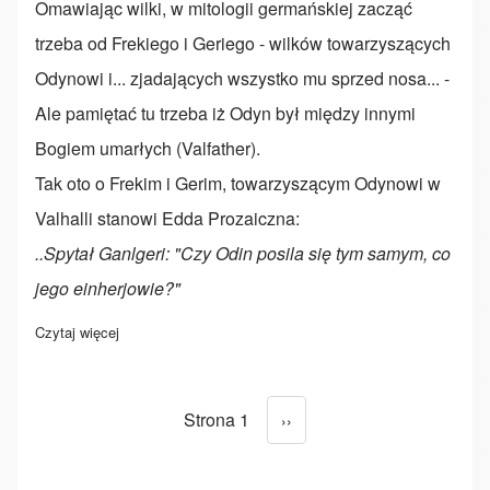
Omawiając wilki, w mitologii germańskiej zacząć
trzeba od Frekiego i Geriego - wilków towarzyszących
Odynowi i... zjadających wszystko mu sprzed nosa... -
Ale pamiętać tu trzeba iż Odyn był między innymi
Bogiem umarłych (Valfather).
Tak oto o Frekim i Gerim, towarzyszącym Odynowi w
Valhalli stanowi Edda Prozaiczna:
..Spytał Ganlgeri: "Czy Odin posila się tym samym, co
jego einherjowie?"
Czytaj więcej
o Wilki w mitologii
Strona 1
Następna strona
››
Stronicowanie