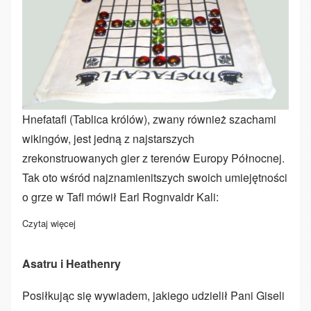
Hnefatafl (Tablica królów), zwany również szachami
wikingów, jest jedną z najstarszych
zrekonstruowanych gier z terenów Europy Północnej.
Tak oto wśród najznamienitszych swoich umiejętności
o grze w Tafl mówił Earl Rognvaldr Kali:
Czytaj więcej
o Hnefatafl
Asatru i Heathenry
Posiłkując się wywiadem, jakiego udzielił Pani Giseli