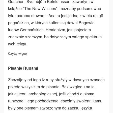
Graichen, Sveinbjörn Beinteinsson, zawartym w
książce "The New Witches", możnaby podsumować
tytuł paroma słowami: Asatru jest jedną z wielu religii
pogańskich, w których kultem są dawni Bogowie
ludów Germańskich. Heatenizm, jest pojęciem
znacznie szerszym, bo dotyczącym całego spektrum
tych religii.
Czytaj więcej
o Asatru i Heathenry
Pisanie Runami
Zacznijmy od tego iż runy służyły w dawnych czasach
przede wszystkim do pisania. Bez względu na to,
jakiej teorii archeologicznej, jeśli chodzi o pismo
runiczne i jego pochodzenie jesteśmy zwolennikami,
były one pismem stworzonym do zapisu języka