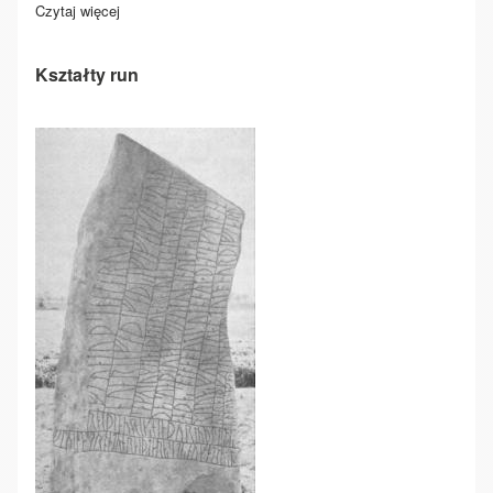
Czytaj więcej
o O run nieumiejętnym stosowaniu
Kształty run