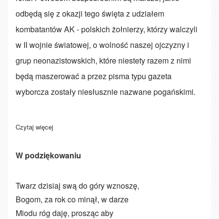
odbędą się z okazji tego święta z udziałem
kombatantów AK - polskich żołnierzy, którzy walczyli
w II wojnie światowej, o wolność naszej ojczyzny i
grup neonazistowskich, które niestety razem z nimi
będą maszerować a przez pisma typu gazeta
wyborcza zostały niesłusznie nazwane pogańskimi.
Czytaj więcej
o Pogaństwo nie jest dla rasistów
W podziękowaniu
Twarz dzisiaj swą do góry wznoszę,
Bogom, za rok co minął, w darze
Miodu róg daję, prosząc aby