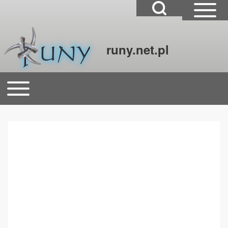
Open Search Block
Open Sidebar Mai
runy.net.pl
Szukaj
Open or Close horizontal Main Menu
Główna nawigacja
Close Search Block