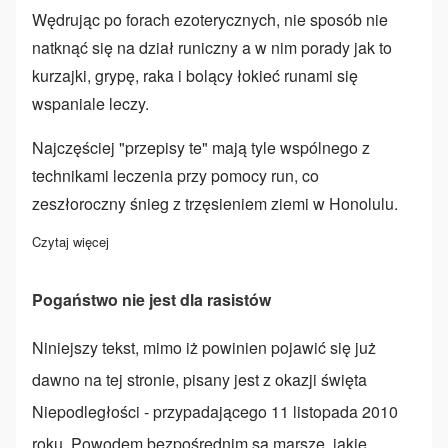
Wędrując po forach ezoterycznych, nie sposób nie
natknąć się na dział runiczny a w nim porady jak to
kurzajki, grypę, raka i bolący łokieć runami się
wspaniale leczy.
Najczęściej "przepisy te" mają tyle wspólnego z
technikami leczenia przy pomocy run, co
zeszłoroczny śnieg z trzęsieniem ziemi w Honolulu.
Czytaj więcej
o Wprowadzenie do leczenia runami
Pogaństwo nie jest dla rasistów
Niniejszy tekst, mimo iż powinien pojawić się już
dawno na tej stronie, pisany jest z okazji święta
Niepodległości - przypadającego 11 listopada 2010
roku. Powodem bezpośrednim są marsze, jakie