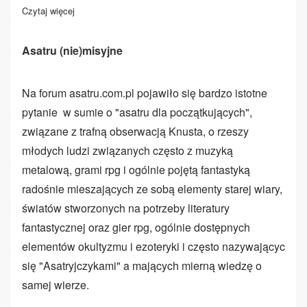
Czytaj więcej
o Runy współczesne a dawne
Asatru (nie)misyjne
Na forum asatru.com.pl pojawiło się bardzo istotne
pytanie w sumie o "asatru dla początkujących",
związane z trafną obserwacją Knusta, o rzeszy
młodych ludzi związanych często z muzyką
metalową, grami rpg i ogólnie pojętą fantastyką
radośnie mieszających ze sobą elementy starej wiary,
światów stworzonych na potrzeby literatury
fantastycznej oraz gier rpg, ogólnie dostępnych
elementów okultyzmu i ezoteryki i często nazywającyc
się "Asatryjczykami" a mających mierną wiedzę o
samej wierze.