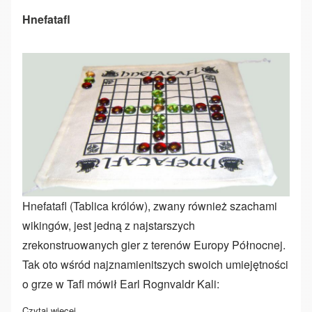
Hnefatafl
Hnefatafl (Tablica królów), zwany również szachami
wikingów, jest jedną z najstarszych
zrekonstruowanych gier z terenów Europy Północnej.
Tak oto wśród najznamienitszych swoich umiejętności
o grze w Tafl mówił Earl Rognvaldr Kali:
Czytaj więcej
o Hnefatafl