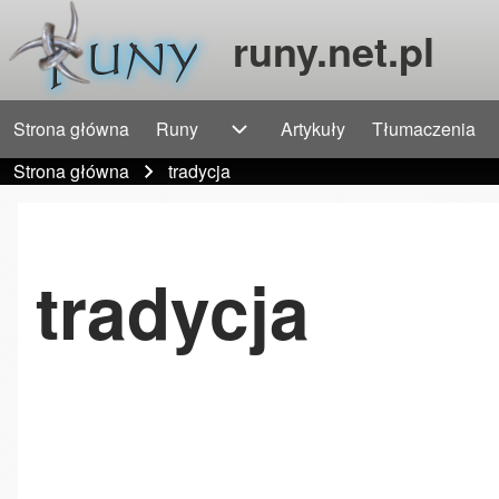
runy.net.pl
Strona główna
Runy
Artykuły
Tłumaczenia
Główna nawigacja
Szukaj
Runy sub-navigation
Strona główna
tradycja
Ścieżka nawigacyjna
Close Search Block
tradycja