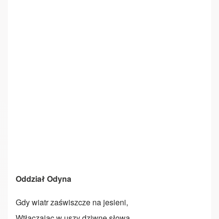
Oddział Odyna
Gdy wiatr zaświszcze na jesieni,
Wtłaczając w uszy dziwne słowa