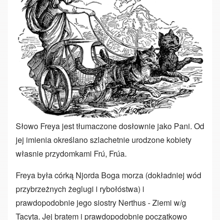
Słowo Freya jest tłumaczone dosłownie jako Pani. Od
jej imienia określano szlachetnie urodzone kobiety
własnie przydomkami Frú, Frúa.
Freya była córką Njorda Boga morza (dokładniej wód
przybrzeżnych żeglugi i rybołóstwa) i
prawdopodobnie jego siostry Nerthus - Ziemi w/g
Tacyta. Jej bratem i prawdopodobnie początkowo