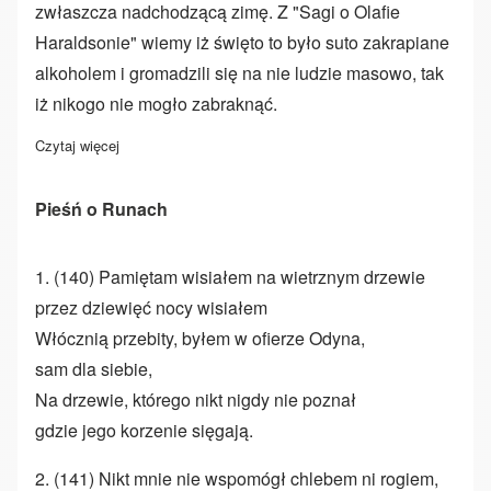
zwłaszcza nadchodzącą zimę. Z "Sagi o Olafie
Haraldsonie" wiemy iż święto to było suto zakrapiane
alkoholem i gromadzili się na nie ludzie masowo, tak
iż nikogo nie mogło zabraknąć.
Czytaj więcej
o Zimowe Noce - Winter Nights
Pieśń o Runach
1. (140) Pamiętam wisiałem na wietrznym drzewie
przez dziewięć nocy wisiałem
Włócznią przebity, byłem w ofierze Odyna,
sam dla siebie,
Na drzewie, którego nikt nigdy nie poznał
gdzie jego korzenie sięgają.
2. (141) Nikt mnie nie wspomógł chlebem ni rogiem,