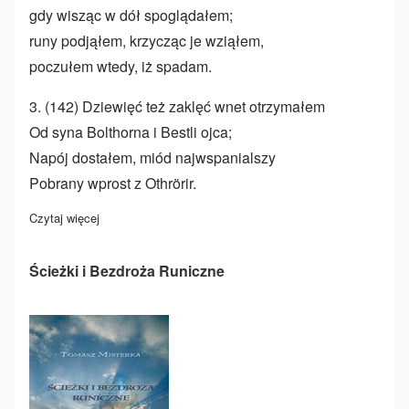
gdy wisząc w dół spoglądałem;
runy podjąłem, krzycząc je wziąłem,
poczułem wtedy, iż spadam.
3. (142) Dziewięć też zaklęć wnet otrzymałem
Od syna Bolthorna i Bestli ojca;
Napój dostałem, miód najwspanialszy
Pobrany wprost z Othrörir.
Czytaj więcej
o Pieśń o Runach
Ścieżki i Bezdroża Runiczne