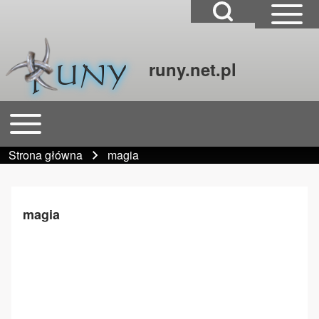
Open Search Block
Open Sidebar Mai
runy.net.pl
Szukaj
Open or Close horizontal Main Menu
Główna nawigacja
Close Search Block
Strona główna
magia
Ścieżka nawigacyjna
magia