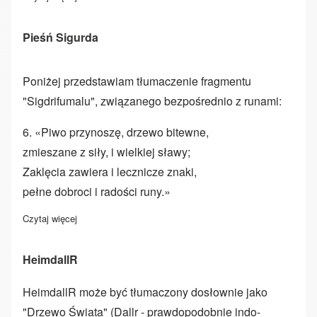
Pieśń Sigurda
Poniżej przedstawiam tłumaczenie fragmentu
"Sigdrifumalu", związanego bezpośrednio z runami:
6. «Piwo przynoszę, drzewo bitewne,
zmieszane z siły, i wielkiej sławy;
Zaklęcia zawiera i lecznicze znaki,
pełne dobroci i radości runy.»
Czytaj więcej
o Pieśń Sigurda
HeimdallR
HeimdallR może być tłumaczony dosłownie jako
"Drzewo Świata" (Dallr - prawdopodobnie indo-