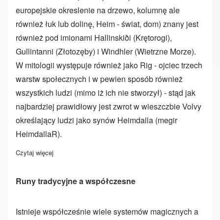
europejskie okreslenie na drzewo, kolumnę ale
również łuk lub dolinę, Heim - świat, dom) znany jest
również pod imionami Hallinskiði (Krętorogi),
Gullintanni (Złotozęby) i Windhler (Wietrzne Morze).
W mitologii występuje również jako Rig - ojciec trzech
warstw społecznych i w pewien sposób również
wszystkich ludzi (mimo iż ich nie stworzył) - stąd jak
najbardziej prawidłowy jest zwrot w wieszczbie Volvy
określający ludzi jako synów Heimdalla (megir
HeimdallaR).
Czytaj więcej
o HeimdallR
Runy tradycyjne a współczesne
Istnieje współcześnie wiele systemów magicznych a