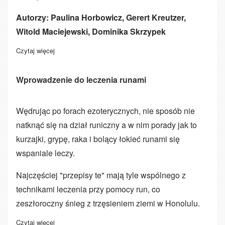
Autorzy: Paulina Horbowicz, Gerert Kreutzer,
Witold Maciejewski, Dominika Skrzypek
Czytaj więcej
o "Runy"
Wprowadzenie do leczenia runami
Wędrując po forach ezoterycznych, nie sposób nie
natknąć się na dział runiczny a w nim porady jak to
kurzajki, grypę, raka i bolący łokieć runami się
wspaniale leczy.
Najczęściej "przepisy te" mają tyle wspólnego z
technikami leczenia przy pomocy run, co
zeszłoroczny śnieg z trzęsieniem ziemi w Honolulu.
Czytaj więcej
o Wprowadzenie do leczenia runami