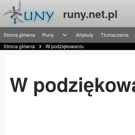
runy.net.pl
Strona główna
Runy
Artykuły
Tłumaczenia
Główna nawigacja
Szukaj
Runy sub-navigation
Strona główna
W podziękowaniu
Ścieżka nawigacyjna
Close Search Block
W podziękow